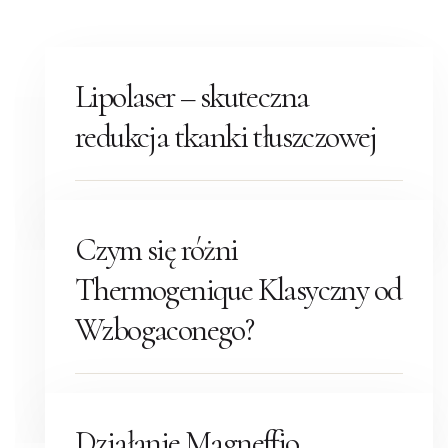
2.07.19
Lipolaser – skuteczna
redukcja tkanki tłuszczowej
13.04.21
CZYTAJ WIĘCEJ
Czym się różni
Thermogenique Klasyczny od
Wzbogaconego?
26.02.21
CZYTAJ WIĘCEJ
Działanie Magneffio.