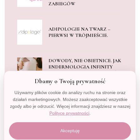
ZABIEGÓW
ADIPOLOGIE NA TWARZ –
PIERWSI W TRÓJMIEŚCIE.
DOWODY, NIE OBIETNICE. JAK
ENDERMOLOGIA INFINITY
LECZY BEZSENNOŚĆ I OBNIŻA
KORTYZOL?
Dbamy o Twoją prywatność
Używamy plików cookie do analizy ruchu na stronie oraz
KIEDY STRES BLOKUJE TWOJE
działań marketingowych. Możesz zaakceptować wszystkie
CIAŁO, ZWYKŁY MASAŻ TO ZA
zgody albo je odrzucić. Więcej informacji znajdziesz w naszej
MAŁO. POZNAJ MEDYCZNE
Polityce prywatności
.
WELLNESS NA URĄDZENIU
ENDERMOLOGIA LPG
INFINITY.
Akceptuję