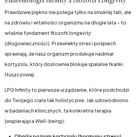
Endermologia Infinity a filozofia Longevity
Prawdziwe piękno nie polega tylko na smukłej talii, ale
na zdrowiu i witalności organizmu na długie lata – to
właśnie fundament filozofii
longevity
(długowieczności). Przewlekły stres i pośpiech
sprawiają, że nasz organizm produkuje nadmiar
kortyzolu, który dosłownie blokuje spalanie tkanki
tłuszczowej.
LPG Infinity to pierwsze urządzenie, które podchodzi
do Twojego ciała tak holistycznie. Jak udowodniono
w badaniach klinicznych, ta konkretna terapia
(wspierająca
Well-being
):
Obniża poziom kortyzolu (hormonu stresu)