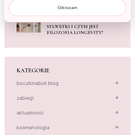
Odrzucam
ENDERMOLOGIA LPG
INFINITY: DLACZEGO TO
PRZEŁOM W MODELOWANIU
SYLWETKI I CZYM JEST
FILOZOFIA LONGEVITY?
KATEGORIE
boczkinabok blog
zabiegi
aktualności
kosmetologia