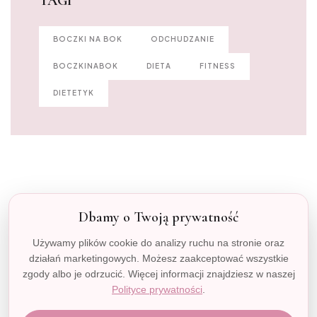
TAGI
BOCZKI NA BOK
ODCHUDZANIE
BOCZKINABOK
DIETA
FITNESS
DIETETYK
12.09.19
Dbamy o Twoją prywatność
Kosmetyki HERLA – seria
Używamy plików cookie do analizy ruchu na stronie oraz
działań marketingowych. Możesz zaakceptować wszystkie
Hydra Plants
zgody albo je odrzucić. Więcej informacji znajdziesz w naszej
Polityce prywatności
.
24.03.19