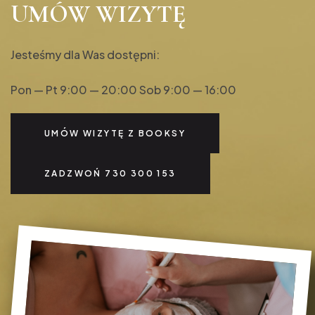
UMÓW WIZYTĘ
Jesteśmy dla Was dostępni:
Pon — Pt 9:00 — 20:00
Sob 9:00 — 16:00
UMÓW WIZYTĘ Z BOOKSY
ZADZWOŃ 730 300 153