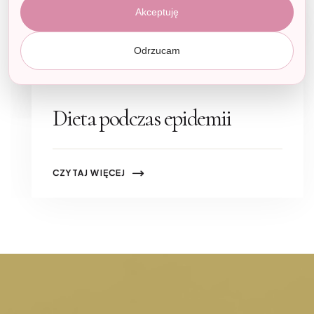
Akceptuję
CZYTAJ WIĘCEJ
Dieta w Boczki na bok
Odrzucam
16.03.20
CZYTAJ WIĘCEJ
Dieta podczas epidemii
CZYTAJ WIĘCEJ